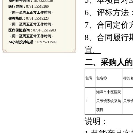
5、本项目对
预约挂号咨询：
18773255526
医疗咨询：
0731-55519260
6、评标方法
（周一至周五正常工作时间
）
健教热线：
0731-55519223
7、合同定价方
（周一至周五正常工作时间
）
医疗保险咨询：
0731-55519203
8、合同履行
（周一至周五正常工作时间
）
24小时投诉电话：
18975211599
宜
。
二、采购人的
包号
包名称
标的
湘潭市中医医院
1
关节镜系统采购
关节
项目
说明：