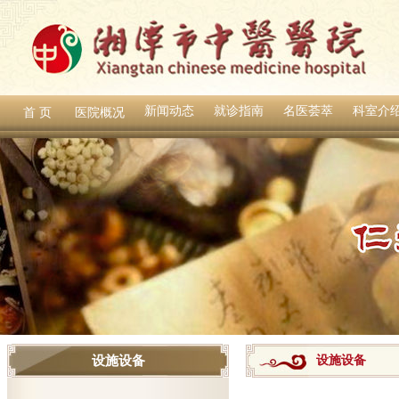
新闻动态
就诊指南
名医荟萃
科室介
首 页
医院概况
设施设备
设施设备